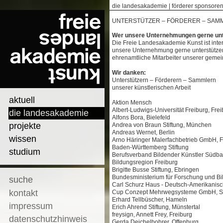
die landesakademie
|
förderer sponsore
UNTERSTÜTZER – FÖRDERER – SAM
Wer unsere Unternehmungen gerne unter
Die Freie Landesakademie Kunst ist inte
unsere Unternehmung gerne unterstützen
ehrenamtliche Mitarbeiter unserer geme
Wir danken:
Unterstützern – Förderern – Sammlern
unserer künstlerischen Arbeit
aktuell
Aktion Mensch
Albert-Ludwigs-Universität Freiburg, Fre
die landesakademie
Alfons Bora, Bielefeld
projekte
Andrea von Braun Stiftung, München
Andreas Wernet, Berlin
wissen
Arno Häringer Malerfachbetrieb GmbH, F
Baden-Württemberg Stiftung
studium
Berufsverband Bildender Künstler Südba
Bildungsregion Freiburg
Brigitte Busse Stiftung, Ebringen
Bundesministerium für Forschung und Bi
suche
Carl Schurz Haus - Deutsch-Amerikanische
kontakt
Cup Conzept Mehrwegsysteme GmbH, 
Erhard Tellbüscher, Hameln
impressum
Erich Ahrend Stiftung, Münstertal
freysign, Annett Frey, Freiburg
datenschutzhinweis
Gerda Deichelbohrer, Offenburg