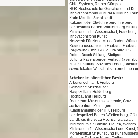
GNU-Systems, Rainer Gümpelein
HGK Hochschule für Gestaltung und Kuns
Innovationsfonds Kulturelle Bildung Frei
Karin Merklin, Schallstadt
Kulturamt der Stadt Freiburg, Freiburg
Landesbank Baden-Württemberg Stiftung,
Ministerium für Wissenschaft, Forschun
Innovationsfond Kunst
Netzwerk Für Neue Musik Baden-Württem
Regierungspräsidium Freiburg, Freiburg
Regiowind GmbH & Co. Freiburg KG
Robert Bosch Stiftung, Stuttgart
Stiftung Ravensburger Verlag, Ravensbu
Zukunftsstiftung Soziales Leben, Bochu
sowie lokalen Wirtschaftsunternehmen un
Arbeiten im öffentlichen Besitz:
Arbeiterwohlfahrt, Freiburg
Gemeinde Merzhausen
Hauptzollamt Heidelberg
Hochbauamt Freiburg
Joanneum Museumsakademie, Graz
Justizzentrum Meiningen
Kunstsammlung der IHK Freiburg
Landespolizei Baden-Württemberg, Offe
Landkreis Breisgau Hochschwarzwald
Ministerium für Familie, Frauen, Weiterbi
Ministerium für Wissenschaft und Kunst, S
Morat-Institut für Kunst und Kunstwissens