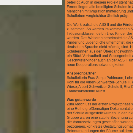
beteiligt. Auch in diesem Projekt steht n
Ferner liegen alle beteiligten Schulen in
Menschen mit Migrationshintergrung und 
Schulleben vergleichbar ähnlich prägt.
Die Werkrealschule ASS II und die Förd
zusammen. So werden im kommenden Sch
Inklusionsklassen geführt, wo Kinder der
werden. Des Weiteren beheimatet die ASS
Kinder und Jugendliche unterrichtet, die 
deutschen Sprache nicht mächtig sind. 
Schülerinnen aus den Übergangswohnheim
ein Stück Vertrautheit und Geborgenheit
Geschwisterkinder auch an der ASS III un
neue Kooperationsnotwendigkeiten.
Ansprechpartner
Schulleiterin Frau Sonja Pohlmann, Lehr
Kohl für die Albert-Schweitzer-Schule III,
Wiese, Albert-Schweitzer-Schule II; Rita 
Landesakademie Kunst
Was getan wurde
Zum Abschluss der ersten Projektphase
eine Reihe großformatiger Dokumentation
der Schule ausgestellt wurden. In der in
Gruppe waren eine stabile Beziehung zu
die Voraussetzungen geschaffen worden,
bezogenes, konkretes Gestaltungsvorhab
Betonumrandungen der Bäume auf dem Sc