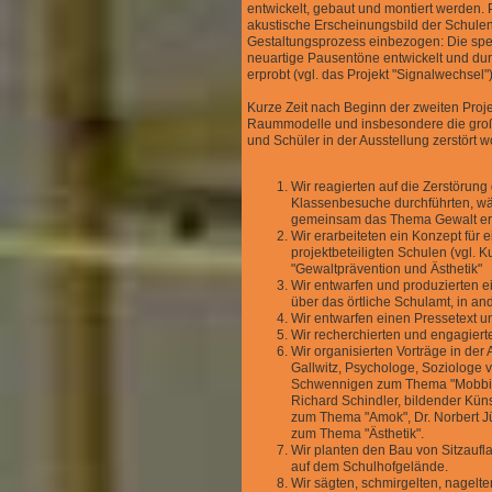
entwickelt, gebaut und montiert werden. P
akustische Erscheinungsbild der Schulen
Gestaltungsprozess einbezogen: Die spe
neuartige Pausentöne entwickelt und du
erprobt (vgl. das Projekt "Signalwechsel")
Kurze Zeit nach Beginn der zweiten Proj
Raummodelle und insbesondere die groß
und Schüler in der Ausstellung zerstört 
Wir reagierten auf die Zerstörung
Klassenbesuche durchführten, wä
gemeinsam das Thema Gewalt erö
Wir erarbeiteten ein Konzept für e
projektbeteiligten Schulen (vgl.
"Gewaltprävention und Ästhetik"
Wir entwarfen und produzierten e
über das örtliche Schulamt, in an
Wir entwarfen einen Pressetext un
Wir recherchierten und engagiert
Wir organisierten Vorträge in der
Gallwitz, Psychologe, Soziologe v
Schwennigen zum Thema "Mobbing"
Richard Schindler, bildender Kün
zum Thema "Amok", Dr. Norbert Jü
zum Thema "Ästhetik".
Wir planten den Bau von Sitzauf
auf dem Schulhofgelände.
Wir sägten, schmirgelten, nagelte