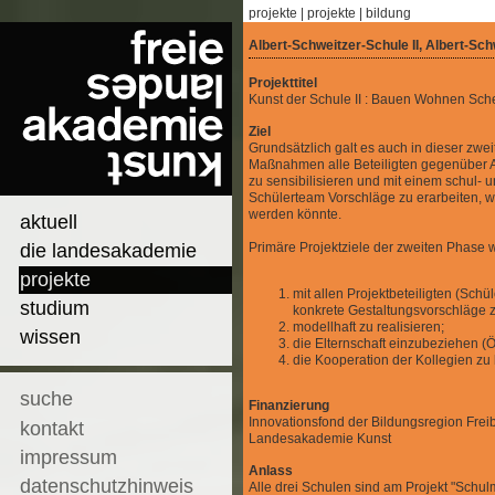
projekte
|
projekte
|
bildung
Albert-Schweitzer-Schule II, Albert-Schw
Projekttitel
Kunst der Schule II : Bauen Wohnen Sc
Ziel
Grundsätzlich galt es auch in dieser zwei
Maßnahmen alle Beteiligten gegenüber A
zu sensibilisieren und mit einem schul-
Schülerteam Vorschläge zu erarbeiten, w
werden könnte.
aktuell
die landesakademie
Primäre Projektziele der zweiten Phase 
projekte
mit allen Projektbeteiligten (Sch
studium
konkrete Gestaltungsvorschläge 
modellhaft zu realisieren;
wissen
die Elternschaft einzubeziehen (Öf
die Kooperation der Kollegien zu 
suche
Finanzierung
Innovationsfond der Bildungsregion Freib
kontakt
Landesakademie Kunst
impressum
Anlass
datenschutzhinweis
Alle drei Schulen sind am Projekt "Schu