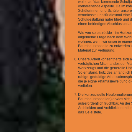
wollte auf das kommende Schuljah
vorbereitende Aspekte. Da im ko
Schülerinnen und Schüler unser
veranlasste uns für diesmal eine
Schulgestaltung nahe blieb und 
einen befriedigen Abschluss erlau
Wie von selbst rückte ‐ im Horizo
allgemeine Frage nach dem Wohn
wohnen, wenn wir unser je eigene
Baumhausmodelle zu entwerfen u
Material zur Verfügung.
Unsere Arbeit konzentrierte sich 
verträglichen Miteinander, der M
Werkzeugs und die generelle Unt
So entstand, trotz des anfänglic
ruhige, geduldige Arbeitsatmosph
die je eigne Phantasiewelt und 
vertiefen.
Die konzeptuelle Neuformulierun
Baumhausmodellen) erwies sich fü
außerordentlich fruchtbar. An der
Architekten und Architektinnen i
das Geleistete.