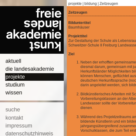
projekte
|
bildung
|
Zeitzeugen
Zeitzeugen
Bilduntertitel
Baumhäuser
Projekttitel
Zur Gestaltung der Schule als Lebensraum
Schweitzer-Schule II Freiburg Landwass
Ziel
aktuell
Neben der erhofften gemeinsamen
diesmal darum, gemeinsam mit j
die landesakademie
Herkunftsländer Möglichkeiten bi
projekte
können Menschen, geflüchtet aus
deutschen Herkunftssprache (noch)
studium
darin angeleitet werden, sich bildn
wissen
Bildkünstlerisches Arbeiten mit S
Vorbereitungsklassen an der Alber
Landwasser sollte der Vorbereit
dienen.
suche
kontakt
Während des Projektzeitraums an 
bildende Künstlerin und ein bilde
impressum
jahrgangsübergreifend zusammen 
Vorschulklassen, die zum Teil er
datenschutzhinweis