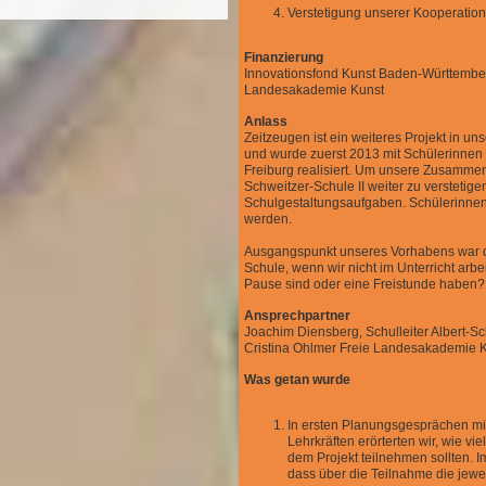
Verstetigung unserer Kooperation
Finanzierung
Innovationsfond Kunst Baden-Württember
Landesakademie Kunst
Anlass
Zeitzeugen ist ein weiteres Projekt in 
und wurde zuerst 2013 mit Schülerinne
Freiburg realisiert. Um unsere Zusammen
Schweitzer-Schule II weiter zu versteti
Schulgestaltungsaufgaben. Schülerinnen 
werden.
Ausgangspunkt unseres Vorhabens war die
Schule, wenn wir nicht im Unterricht ar
Pause sind oder eine Freistunde haben?
Ansprechpartner
Joachim Diensberg, Schulleiter Albert-Sc
Cristina Ohlmer Freie Landesakademie 
Was getan wurde
In ersten Planungsgesprächen mit
Lehrkräften erörterten wir, wie v
dem Projekt teilnehmen sollten. Im
dass über die Teilnahme die jewei