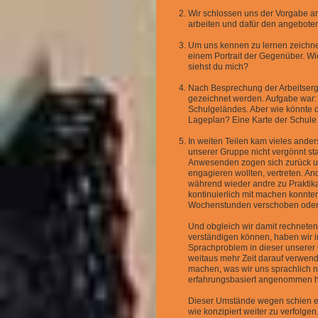
Wir schlossen uns der Vorgabe a
arbeiten und dafür den angebote
Um uns kennen zu lernen zeichne
einem Portrait der Gegenüber. Wi
siehst du mich?
Nach Besprechung der Arbeitserge
gezeichnet werden. Aufgabe war:
Schulgeländes. Aber wie könnte 
Lageplan? Eine Karte der Schul
In weiten Teilen kam vieles anders
unserer Gruppe nicht vergönnt stab
Anwesenden zogen sich zurück un
engagieren wollten, vertreten. A
während wieder andre zu Praktika
kontinuierlich mit machen konnt
Wochenstunden verschoben oder 
Und obgleich wir damit rechnete
verständigen können, haben wir i
Sprachproblem in dieser unserer 
weitaus mehr Zeit darauf verwende
machen, was wir uns sprachlich nic
erfahrungsbasiert angenommen h
Dieser Umstände wegen schien e
wie konzipiert weiter zu verfolgen