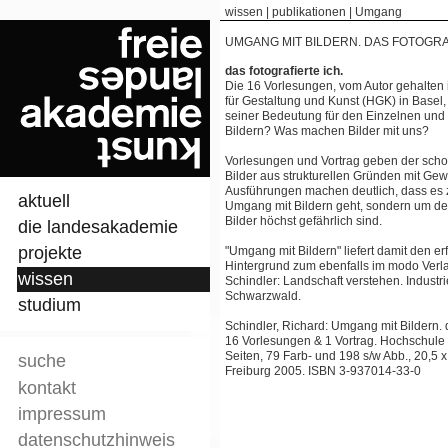
wissen
|
publikationen
|
Umgang
UMGANG MIT BILDERN. DAS FOTOGRA
das fotografierte ich.
Die 16 Vorlesungen, vom Autor gehalten
für Gestaltung und Kunst (HGK) in Basel
seiner Bedeutung für den Einzelnen und 
Bildern? Was machen Bilder mit uns?
Vorlesungen und Vortrag geben der sch
Bilder aus strukturellen Gründen mit Gew
Ausführungen machen deutlich, dass es z
aktuell
Umgang mit Bildern geht, sondern um den
Bilder höchst gefährlich sind.
die landesakademie
projekte
"Umgang mit Bildern" liefert damit den e
Hintergrund zum ebenfalls im modo Verl
wissen
Schindler: Landschaft verstehen. Industr
Schwarzwald.
studium
Schindler, Richard: Umgang mit Bildern. d
16 Vorlesungen & 1 Vortrag. Hochschule 
Seiten, 79 Farb- und 198 s/w Abb., 20,5 
suche
Freiburg 2005. ISBN 3-937014-33-0
kontakt
impressum
datenschutzhinweis